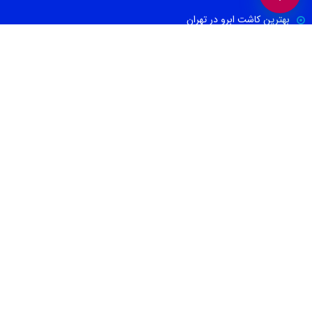
بهترین کاشت ابرو در تهران
بهترین جراح بینی در تهران
بهترین کارواش ها در تهران
بهترین دکتر اورولوژی در تهران
بهترین آموزشگاه موسیقی تهران
بهترین جراح مغز و اعصاب در تهران
ارتباط با ما
021-88674665
09100171465