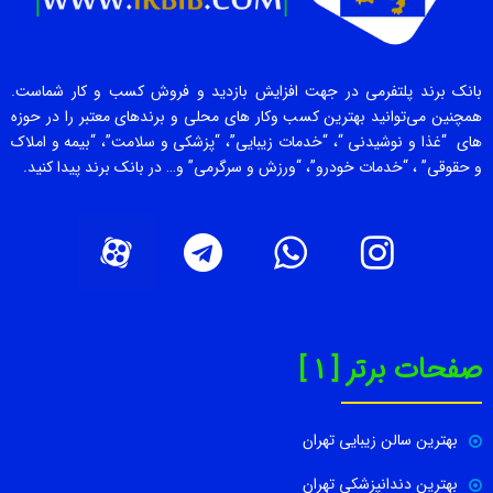
بانک برند پلتفرمی در جهت افزایش بازدید و فروش کسب و کار شماست.
همچنین می‌توانید بهترین کسب وکار های محلی و برندهای معتبر را در حوزه
های “غذا و نوشیدنی “، “خدمات زیبایی”، “پزشکی و سلامت”، “بیمه و املاک
و حقوقی” ، “خدمات خودرو”، “ورزش و سرگرمی” و… در بانک برند پیدا کنید.
صفحات برتر [ 1 ]
بهترین سالن زیبایی تهران
بهترین دندانپزشکی تهران