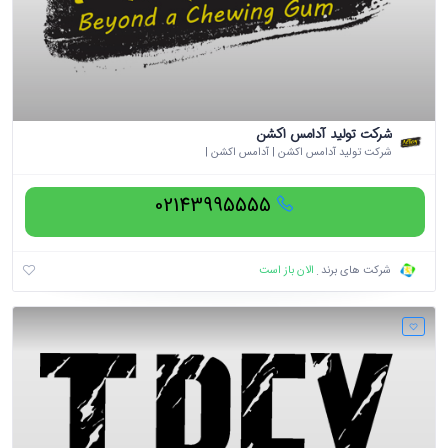
شرکت تولید آدامس اکشن
شرکت تولید آدامس اکشن | آدامس اکشن |
02143995555
الان باز است
شرکت های برند