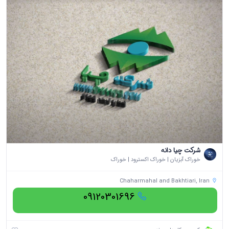
شرکت چیا دانه
خوراک آبزیان | خوراک اکسترود | خوراک
Chaharmahal and Bakhtiari, Iran
09120301696