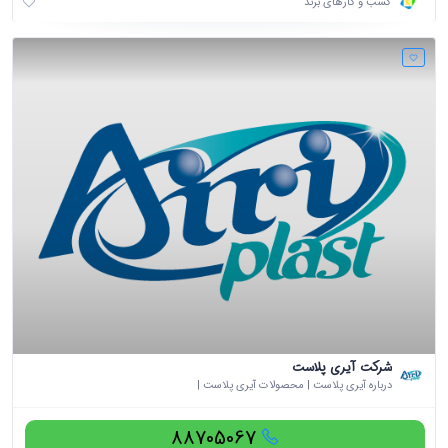
کسب و کارهای برند
شرکت آیری پلاست
درباره آیری پلاست | محصولات آیری پلاست |
88705067