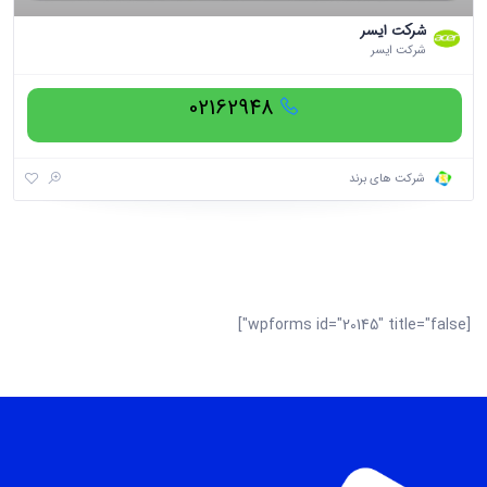
شرکت ایسر
شرکت ایسر
02162948
شرکت های برند
[wpforms id="20145" title="false"]