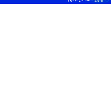
بهترین جراح بینی در تهران
بهترین کارواش ها در تهران
بهترین دکتر اورولوژی در تهران
بهترین آموزشگاه موسیقی تهران
بهترین جراح مغز و اعصاب در تهران
ارتباط با ما
021-88674665
09100171465
info@irbib.com