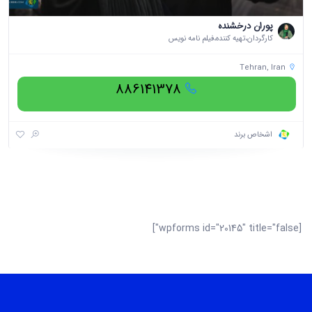
پوران درخشنده
کارگردان،تهیه کننده،فیلم نامه نویس
Tehran, Iran
886141378
اشخاص برند
[wpforms id="20145" title="false"]