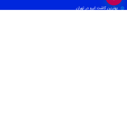
بهترین کاشت ابرو در تهران
بهترین جراح بینی در تهران
بهترین کارواش ها در تهران
بهترین دکتر اورولوژی در تهران
بهترین آموزشگاه موسیقی تهران
بهترین جراح مغز و اعصاب در تهران
ارتباط با ما
021-88674665
09100171465