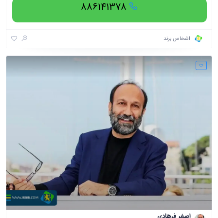
886141378
اشخاص برند
اصغر فرهادی