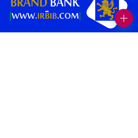
بانک برند پلتفرمی در جهت افزایش بازدید و فروش کسب و کار شماست.
همچنین می‌توانید بهترین کسب وکار های محلی و برندهای معتبر را در حوزه
های “غذا و نوشیدنی “، “خدمات زیبایی”، “پزشکی و سلامت”، “بیمه و املاک
و حقوقی” ، “خدمات خودرو”، “ورزش و سرگرمی” و… در بانک برند پیدا کنید.
صفحات برتر [ 1 ]