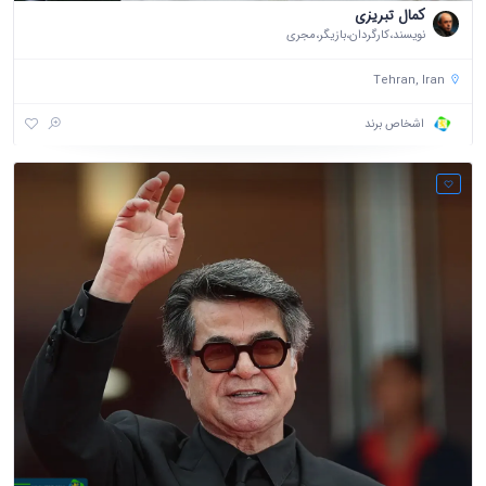
کمال تبریزی
نویسند،کارگردان،بازیگر،مجری
Tehran, Iran
اشخاص برند