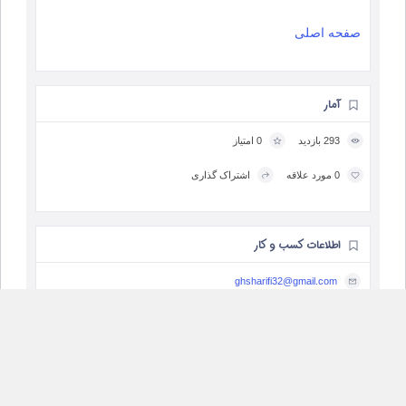
صفحه اصلی
آمار
293 بازدید
0 امتیاز
0 مورد علاقه
اشتراک گذاری
اطلاعات کسب و کار
ghsharifi32@gmail.com
09131846355
http://www.ghsharifi.ir
Farsan, Chaharmahal and Bakhtiari Province, Iran