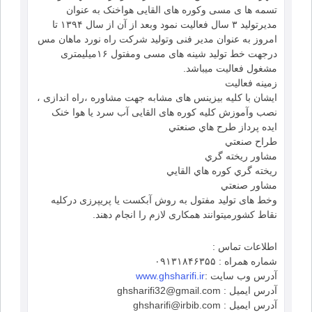
تسمه ها ی مسی وکوره های القایی هواخنک به عنوان
مدیرتولید ۳ سال فعالیت نمود وبعد از آن از سال ۱۳۹۴ تا
امروز به عنوان مدیر فنی وتولید شرکت راه نورد ماهان مس
درجهت خط تولید شینه های مسی ومفتول ۱۶میلیمتری
مشغول فعالیت میباشد.
زمینه فعالیت
ایشان با کلیه بیزینس های مشابه جهت مشاوره ،راه اندازی ،
نصب وآموزش کلیه کوره های القایی آب سرد یا هوا خنک
ايده پرداز طرح هاي صنعتي
طراح صنعتي
مشاور ريخته گري
ريخته گري كوره هاي القايي
مشاور صنعتي
وخط های تولید مفتول به روش آبکست یا پریپرزی درکلیه
نقاط کشورمیتوانند همکاری لازم را انجام دهند.
اطلاعات تماس :
شماره همراه : ۰۹۱۳۱۸۴۶۳۵۵
آدرس وب سایت :
www.ghsharifi.ir
آدرس ایمیل : ghsharifi32@gmail.com
آدرس ایمیل : ghsharifi@irbib.com