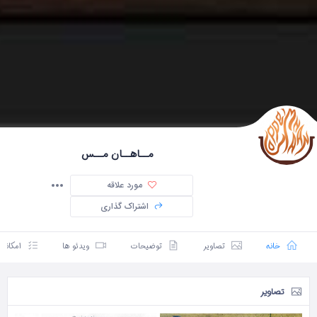
مــاهــان مــس
مورد علاقه
اشتراک گذاری
خانه
تصاویر
توضیحات
ویدئو ها
امکانا
تصاویر