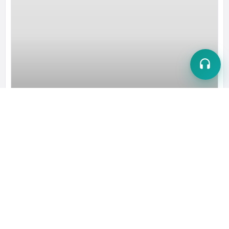
چکاد دکوراسیون داخلی شهرکرد
از طراحی تا اجرا ، دکوراسیون مسکونی ، تجاری و ویلایی
09135905582
الان باز است
کسب و کارهای برند