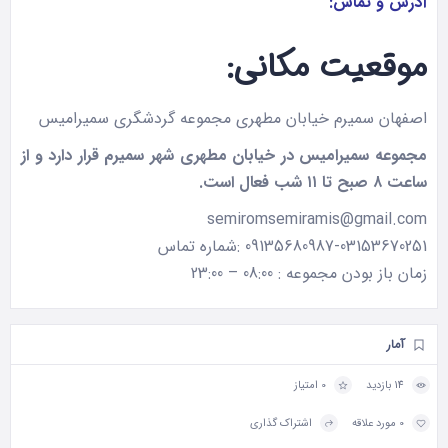
آدرس و تماس:
موقعیت مکانی:
اصفهان سمیرم خیابان مطهری مجموعه گردشگری سمیرامیس
مجموعه سمیرامیس در خیابان مطهری شهر سمیرم قرار دارد و از
ساعت ۸ صبح تا ۱۱ شب فعال است.
semiromsemiramis@gmail.com
09135680987-03153670251 :شماره تماس
زمان باز بودن مجموعه : 08:00 – 23:00
آمار
14 بازدید
0 امتیاز
0 مورد علاقه
اشتراک گذاری