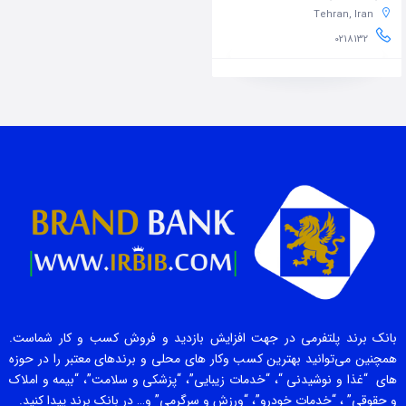
Tehran, Iran
0218132
بانک برند پلتفرمی در جهت افزایش بازدید و فروش کسب و کار شماست.
همچنین می‌توانید بهترین کسب وکار های محلی و برندهای معتبر را در حوزه
های “غذا و نوشیدنی “، “خدمات زیبایی”، “پزشکی و سلامت”، “بیمه و املاک
و حقوقی” ، “خدمات خودرو”، “ورزش و سرگرمی” و… در بانک برند پیدا کنید.