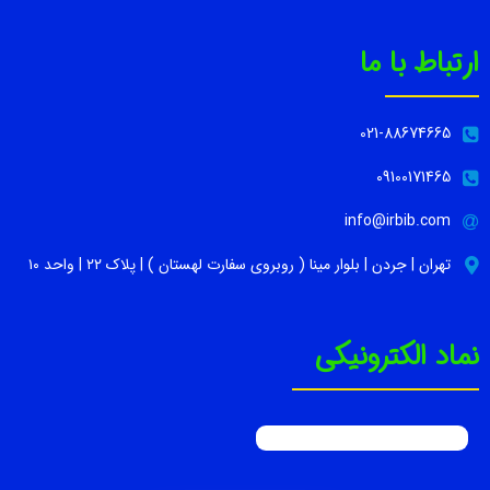
ارتباط با ما
021-88674665
09100171465
info@irbib.com
تهران | جردن | بلوار مینا ( روبروی سفارت لهستان ) | پلاک ۲۲ | واحد ۱۰
نماد الکترونیکی