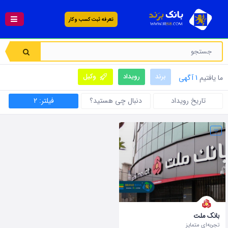
تعرفه ثبت کسب و کار
برند
رویداد
وکیل
ما یافتیم
1 آگهی
تاریخ رویداد
دنبال چی هستید؟
فیلتر: 2
بانک ملت
تجربه‌ای متمایز