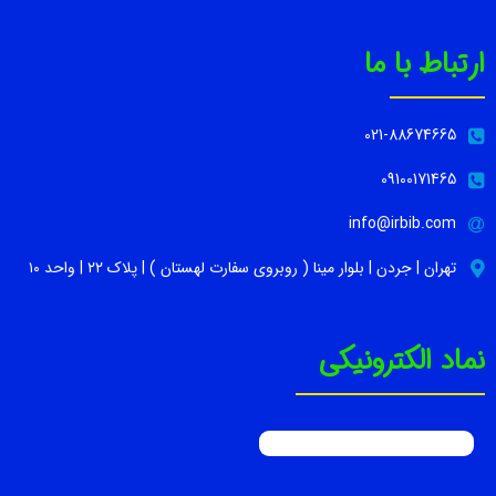
ارتباط با ما
021-88674665
09100171465
info@irbib.com
تهران | جردن | بلوار مینا ( روبروی سفارت لهستان ) | پلاک ۲۲ | واحد ۱۰
نماد الکترونیکی