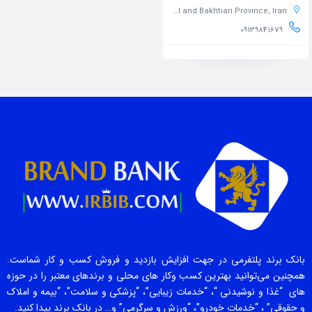
Shahr-e-Kord, Chaharmahal and Bakhtiari Province, Iran
09139841679‎
بانک برند پلتفرمی در جهت افزایش بازدید و فروش کسب و کار شماست.
همچنین می‌توانید بهترین کسب وکار های محلی و برندهای معتبر را در حوزه
های “غذا و نوشیدنی “، “خدمات زیبایی”، “پزشکی و سلامت”، “بیمه و املاک
و حقوقی” ، “خدمات خودرو”، “ورزش و سرگرمی” و… در بانک برند پیدا کنید.