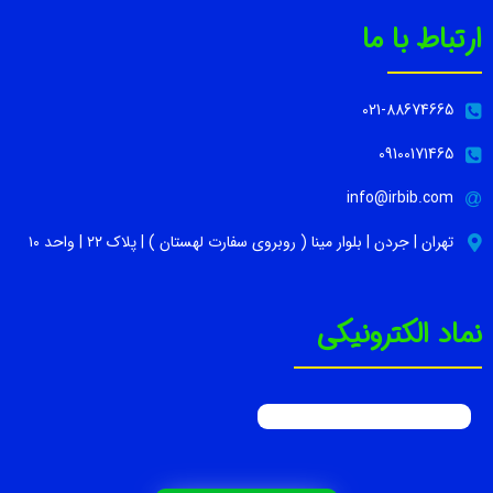
ارتباط با ما
021-88674665
09100171465
info@irbib.com
تهران | جردن | بلوار مینا ( روبروی سفارت لهستان ) | پلاک ۲۲ | واحد ۱۰
نماد الکترونیکی