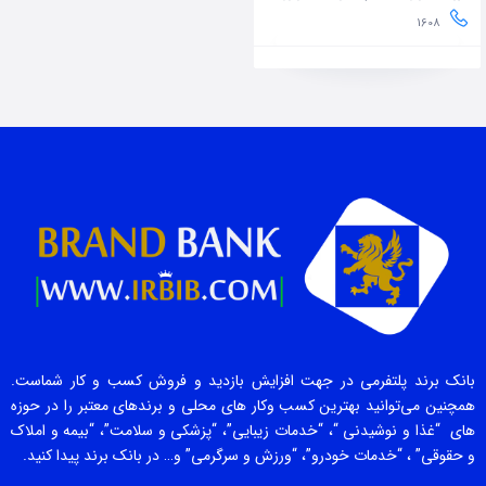
1608
بانک برند پلتفرمی در جهت افزایش بازدید و فروش کسب و کار شماست.
همچنین می‌توانید بهترین کسب وکار های محلی و برندهای معتبر را در حوزه
های “غذا و نوشیدنی “، “خدمات زیبایی”، “پزشکی و سلامت”، “بیمه و املاک
و حقوقی” ، “خدمات خودرو”، “ورزش و سرگرمی” و… در بانک برند پیدا کنید.