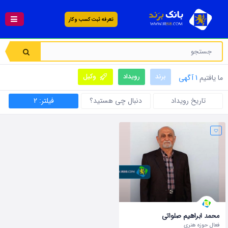
تعرفه ثبت کسب و کار
برند
رویداد
وکیل
ما یافتیم
1 آگهی
تاریخ رویداد
دنبال چی هستید؟
فیلتر: 2
محمد ابراهيم صلواتي
فعال حوزه هنری