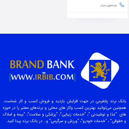
09121154474
بانک برند پلتفرمی در جهت افزایش بازدید و فروش کسب و کار شماست.
همچنین می‌توانید بهترین کسب وکار های محلی و برندهای معتبر را در حوزه
های “غذا و نوشیدنی “، “خدمات زیبایی”، “پزشکی و سلامت”، “بیمه و املاک
و حقوقی” ، “خدمات خودرو”، “ورزش و سرگرمی” و… در بانک برند پیدا کنید.