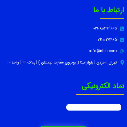
ارتباط با ما
021-88674665
09100171465
info@irbib.com
تهران | جردن | بلوار مینا ( روبروی سفارت لهستان ) | پلاک ۲۲ | واحد ۱۰
نماد الکترونیکی