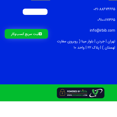
021-88674665
09100171465
info@irbib.com
ثبت سریع کسب‌و‌کار
تهران | جردن | بلوار مینا ( روبروی سفارت
لهستان ) | پلاک ۲۲ | واحد ۱۰