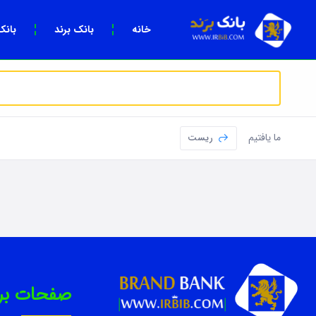
خانه
بانک برند
بانک
ما یافتیم
ریست
صفحات برتر [