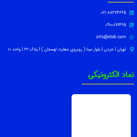
021-88674665
09100171465
info@irbib.com
تهران | جردن | بلوار مینا ( روبروی سفارت لهستان ) | پلاک ۲۲ | واحد ۱۰
نماد الکترونیکی