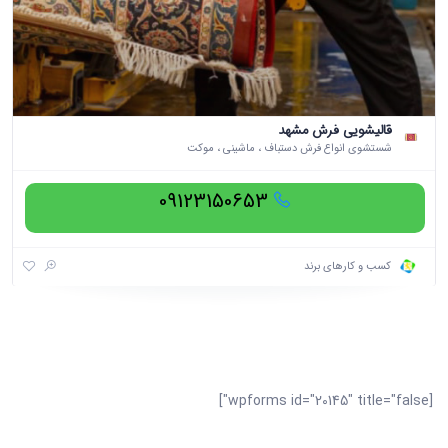
قالیشویی فرش مشهد
شستشوی انواع فرش دستباف ، ماشینی ، موکت
09123150653
کسب و کارهای برند
[wpforms id="20145" title="false"]