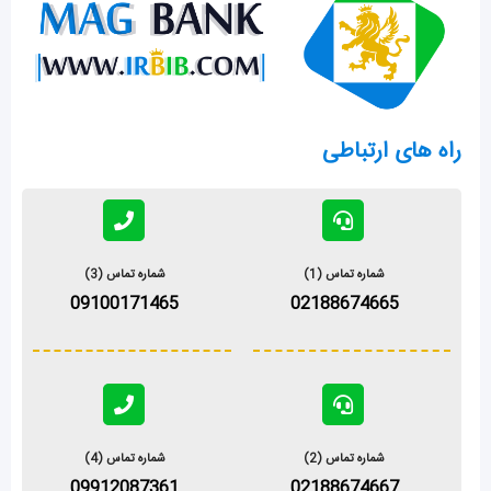
a
r
b
g
p
a
e
r
p
m
a
m
راه های ارتباطی
شماره تماس (1)
شماره تماس (3)
09100171465
02188674665
شماره تماس (2)
شماره تماس (4)
09912087361
02188674667