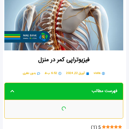
فیزیوتراپی کمر در منزل
vista
آوریل 22, 2024
6:52 ب.ظ
بدون نظری
فهرست مطالب
)
1
(
5