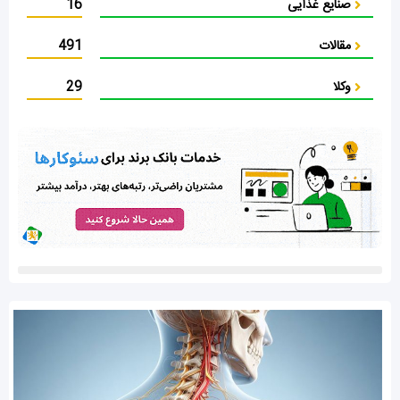
صنایع غذایی
16
مقالات
491
وکلا
29