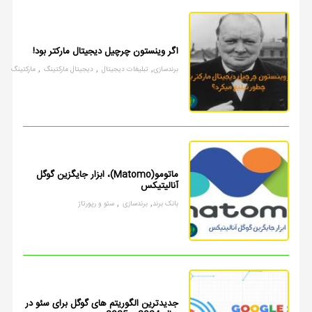
اگر وینستون چرچیل دیجیتال مارکتر بود!
,
,
,
برندسازی
تبلیغات دیجیتال
دیجیتال مارکتینگ
مارکتینگ
ماتومو(Matomo)، ابزار جایگزین گوگل
آنالیتیکس
,
,
بانک برند
برندسازی
سئو و رپورتاژ
جدیدترین الگوریتم های گوگل برای سئو در