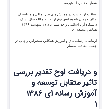
شماره۶۷ خرداد وتير۸۸
مقالات ارائه شده در همایش های بین المللی و منطقه ای
مكان و زمان نام همايش نوع ارائه نام مقاله سال ردیف
دانشگاه آزاد اسلامي واحد ميبد- يزد ۲۷اديبهشت ۱۳۸۶
همايش منطقه اي
ارتباطات رسانه هاي و آموزش همگاني سخنراني و چاپ در
چكيده مقالات سمينار
و دريافت لوح تقدير بررسي
تاثير متقابل توسعه و
آموزش رسانه اي ۱۳۸۶
۱