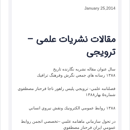
January 25,2014
مقالات نشریات علمی –
ترویجی
سال عنوان مقاله نشریه نگارنده تاریخ
۱۳۸۸ رسانه هاي جمعي نگرش وفرهنگ ترافيك
فصلنامه علمي- ترويجي پليس راهور ناجا فرحناز مصطفوي
شماره۵ بهار۱۳۸۸
۱۳۸۸ روابط عمومي الكترونيك ونقش نيروي انساني
در تحول سازماني ماهنامه علمي –تخصصي انجمن روابط
عمومي ايران فرحناز مصطفوي