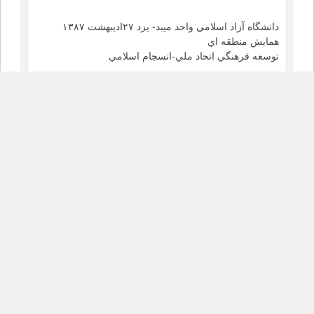
دانشگاه آزاد اسلامي واحد ميبد- يزد ۲۷اديبهشت ۱۳۸۷
همايش منطقه اي
توسعه فرهنگي اتحاد ملي-انسجام اسلامي
سخنراني و چاپ در چكيده مقالات سمينار و دريافت لوح
تقدير همگرايي فرهنگي در جامعه اطلاعاتي ۱۳۸۷
۲
سومين همايش روابط عمومي الكترونيك ۲ارديبهشت۱۳۸۷
سومين
همايش روابط عمومي الكترونيك ارائه مقاله فضاي
سايبروضرورت هاي
باز نگري در ساختار نيروي انساني وروابط عمومي ۱۳۸۷
۳
تهران ۲۷ارديبهشت ۱۳۸۹ همایش بین المللی
مدیریت ترافیک