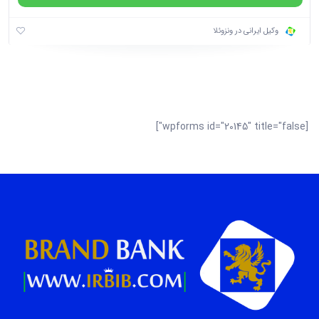
وکیل ایرانی در ونزوئلا
[wpforms id="20145" title="false"]