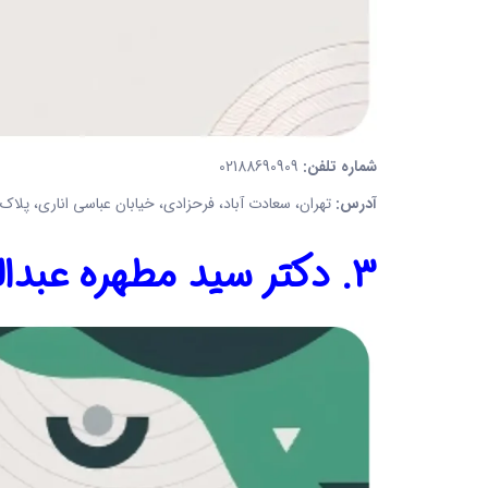
شماره تلفن:
02188690909
آدرس:
تهران، سعادت آباد، فرحزادی، خیابان عباسی اناری، پلاک 51، واحد 21
3. دکتر سید مطهره عبداللهی