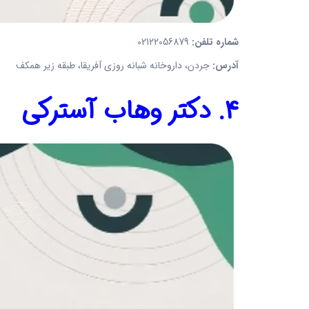
شماره تلفن:
02122056879
آدرس:
جردن، داروخانه شبانه روزی آفریقا، طبقه زیر همکف
4. دکتر وهاب آسترکی