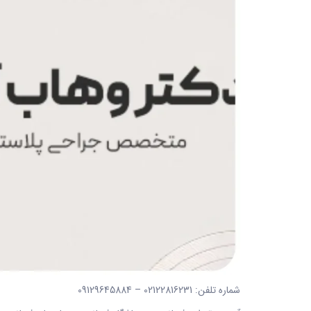
شماره تلفن: 02122816231 – 09129645884