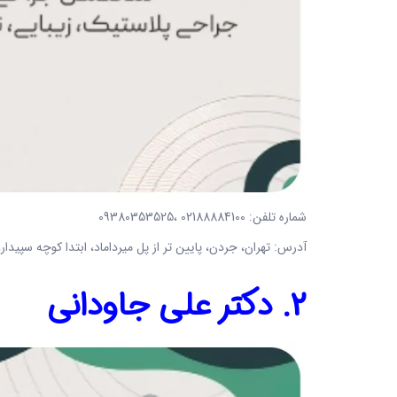
شماره تلفن: 02188884100 ،09380353525
آدرس: تهران، جردن، پایین تر از پل میرداماد، ابتدا کوچه سپیدار، بالای بانک پ
2. دکتر علی جاودانی