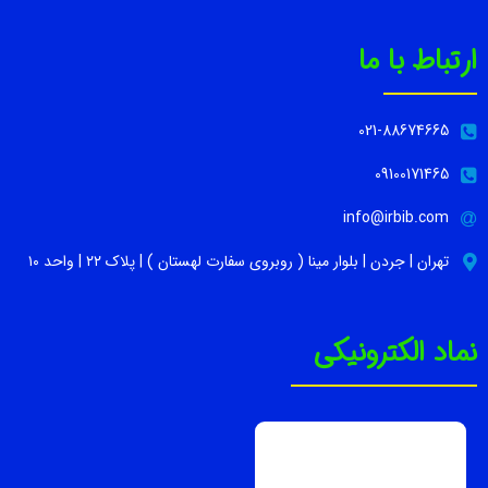
ارتباط با ما
021-88674665
09100171465
info@irbib.com
تهران | جردن | بلوار مینا ( روبروی سفارت لهستان ) | پلاک ۲۲ | واحد ۱۰
نماد الکترونیکی