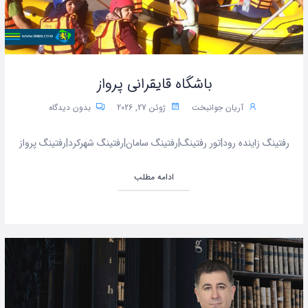
باشگاه قایقرانی پرواز
آریان جوانبخت
ژوئن 27, 2026
بدون دیدگاه
رفتینگ زاینده رود|تور رفتینگ|رفتینگ سامان|رفتینگ شهرکرد|رفتینگ پرواز
ادامه مطلب