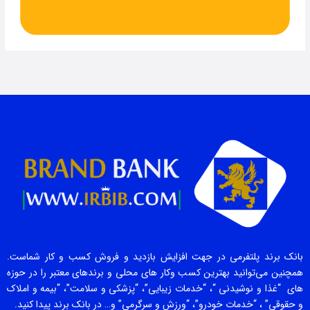
بانک برند پلتفرمی در جهت افزایش بازدید و فروش کسب و کار شماست.
همچنین می‌توانید بهترین کسب وکار های محلی و برندهای معتبر را در حوزه
های “غذا و نوشیدنی “، “خدمات زیبایی”، “پزشکی و سلامت”، “بیمه و املاک
و حقوقی” ، “خدمات خودرو”، “ورزش و سرگرمی” و… در بانک برند پیدا کنید.