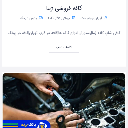
کافه فروشی ژما
آریان جوانبخت
جولای 25, 2026
بدون دیدگاه
کافی شاپ|کافه ژما|رستوران|انواع کافه ها|کافه در غرب تهران|کافه در پونک
ادامه مطلب