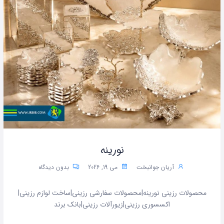
نورینه
آریان جوانبخت
می 19, 2026
بدون دیدگاه
محصولات رزینی نورینه|محصولات سفارشی رزینی|ساخت لوازم رزینی|
اکسسوری رزینی|زیورآلات رزینی|بانک برند