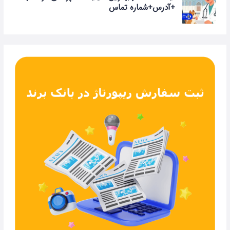
+آدرس+شماره تماس