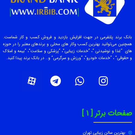
بانک برند پلتفرمی در جهت افزایش بازدید و فروش کسب و کار شماست.
همچنین می‌توانید بهترین کسب وکار های محلی و برندهای معتبر را در حوزه
های “غذا و نوشیدنی “، “خدمات زیبایی”، “پزشکی و سلامت”، “بیمه و املاک
و حقوقی” ، “خدمات خودرو”، “ورزش و سرگرمی” و… در بانک برند پیدا کنید.
صفحات برتر [ 1 ]
بهترین سالن زیبایی تهران