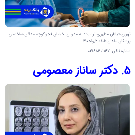
تهران,خیابان مطهرى،نرسیده به مدرس، خیابان فجر،کوچه مدائن،ساختمان
پزشکان ماهان،طبقه ٢,واحد٣
شماره تلفن: ۰۲۱۸۸۳۰۱۱۴۷
5. دکتر ساناز معصومی