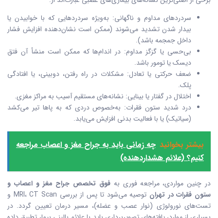
سردردهای مداوم و ناگهانی: به‌ویژه سردردهایی که با خوابیدن یا
بیدار شدن تشدید می‌شوند (ممکن است نشان‌دهنده افزایش فشار
داخل جمجمه باشد).
بی‌حسی یا گزگز مداوم: در اندام‌ها که ممکن است منشأ آن فتق
دیسک یا تومور باشد.
ضعف حرکتی یا تعادل: مشکلات در راه رفتن، دوبینی، یا افتادگی
پلک.
اختلال در گفتار یا بینایی: نشانه‌های مستقیم آسیب به مراکز مغزی.
درد شدید ستون فقرات: به‌خصوص دردی که به پاها تیر می‌کشد
(سیاتیک) یا با فعالیت بدنی افزایش می‌یابد.
بیشتر بخوانید
چه زمانی باید به جراح مغز و اعصاب مراجعه
کنیم؟ (علائم هشداردهنده)
در چنین مواردی، مراجعه فوری به
فوق تخصص جراح مغز و اعصاب و
ستون فقرات در تهران
توصیه می‌شود تا پس از بررسی MRI، CT Scan و
تست‌های نورولوژی (نوار عصب و عضله)، مسیر درمان تعیین گردد. در
بسیاری از موارد، یافته‌های تصویربرداری باید با علائم بالینی بیمار تطبیق داده