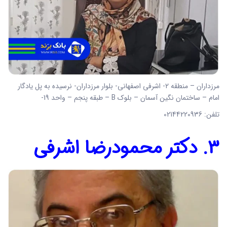
مرزداران – منطقه 2- اشرفی اصفهانی- بلوار مرزداران- نرسیده به پل یادگار
امام – ساختمان نگین آسمان – بلوک B – طبقه پنجم – واحد 19-
تلفن: 02144220936
3. دکتر محمودرضا اشرفی