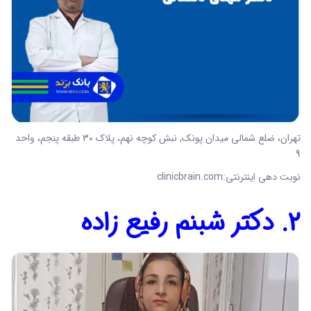
تهران، ضلع شمالی میدان پونک, نبش کوچه نهم، پلاک 30 طبقه پنجم، واحد
9
نوبت دهی اینترنتی:clinicbrain.com
2. دکتر شبنم رفیع زاده