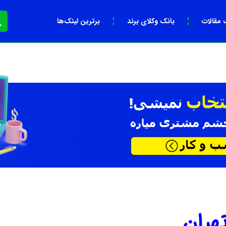
 مقالات
بانک وکلای برند
برترین لینک‌ها
هران