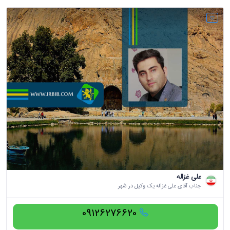
علی غزاله
جناب آقای علی غزاله یک وکیل در شهر
09126276620