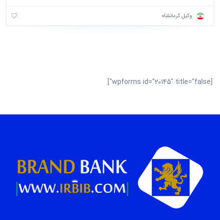
وکیل کرمانشاه
[wpforms id="20145" title="false"]