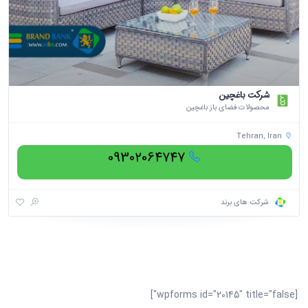
شرکت باغچین
محصولات فضای باز باغچین
Tehran, Iran
09302064747
شرکت های برند
[wpforms id="20145" title="false"]