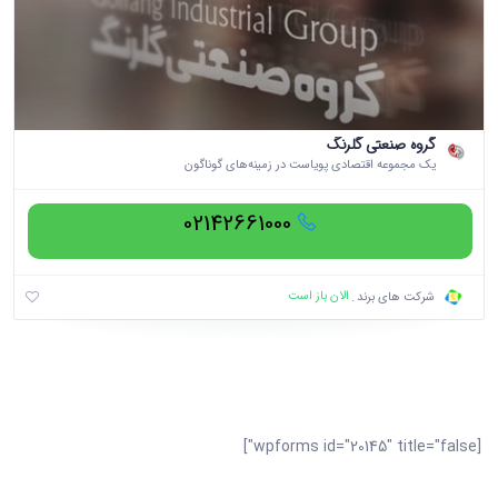
گروه صنعتی گلرنگ
یک مجموعه‌ اقتصادی پویاست در زمینه‌های گوناگون
02142661000
الان باز است
شرکت های برند
[wpforms id="20145" title="false"]