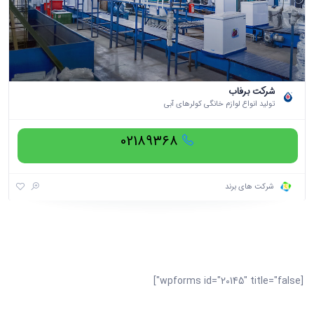
شرکت برفاب
توليد انواع لوازم خانگی كولرهای آبی
021۸۹۳۶۸
شرکت های برند
[wpforms id="20145" title="false"]