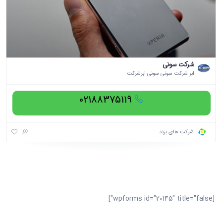
شرکت سونی
ابر شرکت سونی سونی ابرشرکت
02188375119
شرکت های برند
[wpforms id="20145" title="false"]