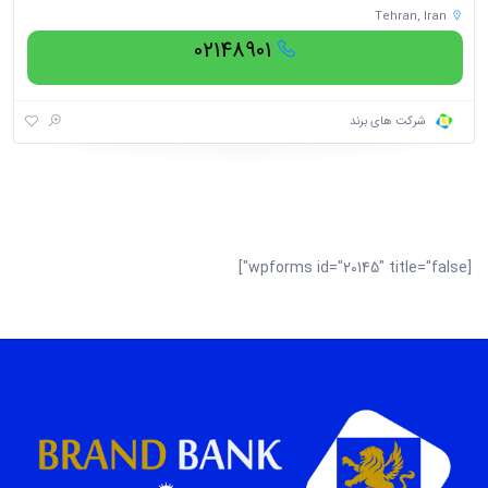
Tehran, Iran
02148901
شرکت های برند
[wpforms id="20145" title="false"]