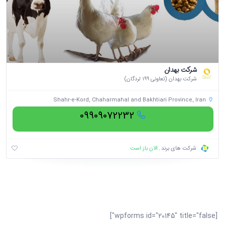
شرکت بهدان
شرکت بهدان (تعاونی ۱۹۹ لردگان)
Shahr-e-Kord, Chaharmahal and Bakhtiari Province, Iran
09909072232
الان باز است
شرکت های برند
[wpforms id="20145" title="false"]