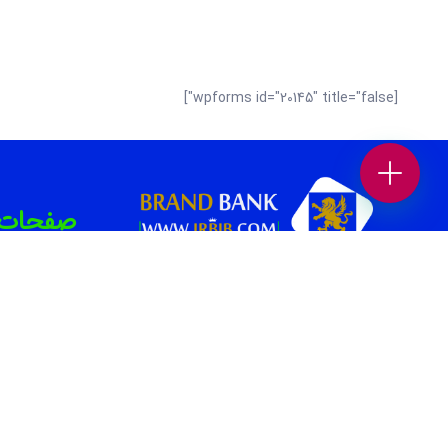
[wpforms id="20145" title="false"]
صفحات برت
بهترین سال
بانک برند پلتفرمی در جهت افزایش بازدید و فروش
کسب و کار شماست. همچنین می‌توانید بهترین
بهترین دن
کسب وکار های محلی و برندهای معتبر را در حوزه
های “غذا و نوشیدنی “، “خدمات زیبایی”، “پزشکی و
بهترین کل
سلامت”، “بیمه و املاک و حقوقی” ، “خدمات
بهترین تعم
خودرو”، “ورزش و سرگرمی” و… در بانک برند پیدا
کنید.