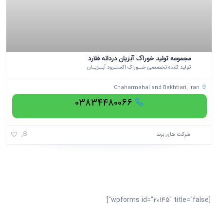
مجموعه تولید خوراک آبزیان دردانه فلارد
توليد کننده تخصصی خــوراک اکستـرود آبــزيـان
Chaharmahal and Bakhtiari, Iran
03834480066
شرکت های برند
[wpforms id="20145" title="false"]