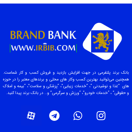
بانک برند پلتفرمی در جهت افزایش بازدید و فروش کسب و کار شماست.
همچنین می‌توانید بهترین کسب وکار های محلی و برندهای معتبر را در حوزه
های “غذا و نوشیدنی “، “خدمات زیبایی”، “پزشکی و سلامت”، “بیمه و املاک
و حقوقی” ، “خدمات خودرو”، “ورزش و سرگرمی” و… در بانک برند پیدا کنید.