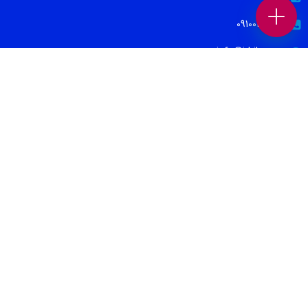
09100171465
info@irbib.com
تهران | جردن | بلوار مینا ( روبروی سفارت لهستان ) | پلاک ۲۲ | واحد ۱۰
نماد الکترونیکی