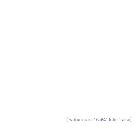
شرکت ماهدانه زاگرس
[wpforms id="20145" title="false"]