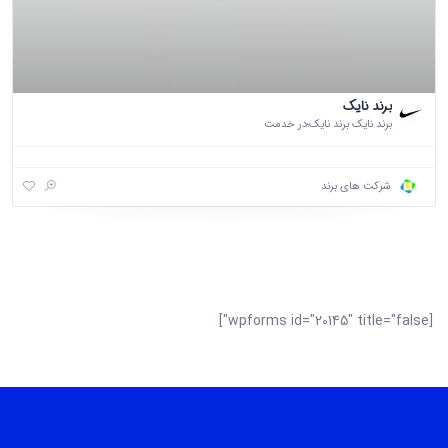
برند نایک
برند نایک برند نایک؛در خدمت
شرکت های برند
[wpforms id="20145" title="false"]