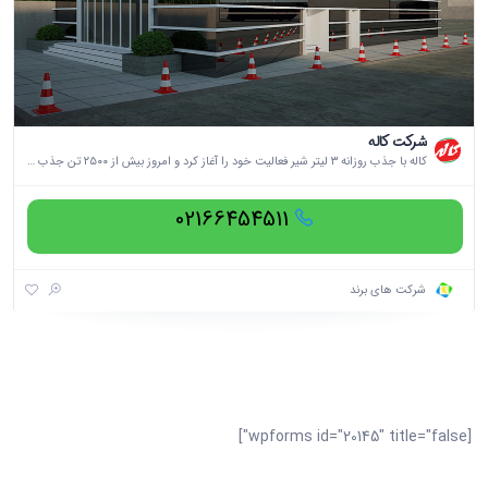
شرکت کاله
کاله با جذب روزانه ۳ لیتر شیر فعالیت خود را آغاز کرد و امروز بیش از ۲۵۰۰ تن جذب شیر روزانه دارد؛ که این موضوع باعث تولید روزانه بیش از ۲۶۵۰ تن انواع فرآورده‌های لبنی می‌شود. در این فرآیند تولید، ۴۰۰۰ نفر به‌صورت روزانه در بخش‌های مختلف فعالیت دارند تا محصولات نهایی به دست مصرف‌کنندگان برسد.
02166454511
شرکت های برند
[wpforms id="20145" title="false"]