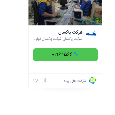
شرکت پاکسان
شرکت پاکسان شرکت پاکسان تولید کننده
02164566
شرکت های برند