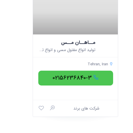
مــاهــان مــس
تولید انواع مفتول مسی و انواع تسمه و شینه های مسی
Tehran, Iran
02156236840-3
شرکت های برند