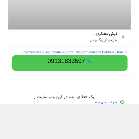
فرش دهکردی
طرحی از رنگ و هنر
CharMahal square, Shahr-e-Kord, Chaharmahal and Bakhtiari, Iran
09131833597
یک خطای مهم در این وب سایت رخ داده است.
شرکت های برند
دربارهٔ عیب‌یابی در وردپرس بیشتر بدانید.