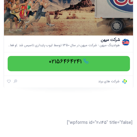
شرکت میهن
هولدینگ میهن - شرکت میهن در سال 1350 توسط ایوب پایداری تاسیس شد .او فعالیت خود را از نوجوانی با فروش بستنی به وسیله چرخ دستی آغاز کرد.
02156464241
شرکت های برند
[wpforms id="20145" title="false"]