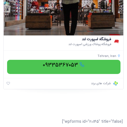
فروشگاه اسپورت لند
فروشگاه پوشاک ورزشی اسپورت لند
Tehran, Iran
09335367053
شرکت های برند
[wpforms id="20145" title="false"]