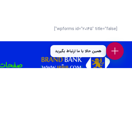
[wpforms id="20145" title="false"]
همین حالا با ما ارتباط بگیرید
صفحات برت
بهترین سال
بانک برند پلتفرمی در جهت افزایش بازدید و فروش
کسب و کار شماست. همچنین می‌توانید بهترین
بهترین دن
کسب وکار های محلی و برندهای معتبر را در حوزه
های “غذا و نوشیدنی “، “خدمات زیبایی”، “پزشکی و
بهترین کل
سلامت”، “بیمه و املاک و حقوقی” ، “خدمات
بهترین تعم
خودرو”، “ورزش و سرگرمی” و… در بانک برند پیدا
کنید.