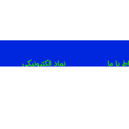
اط با ما
نماد الکترونیکی
021-886746
091001714
info@irbib.c
ران | جردن | بلوار مینا ( روبروی
ارت لهستان ) | پلاک ۲۲ | واحد ۱۰