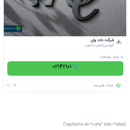
شركت دات وان
گروه بین‌المللی دات‌وان
Tehran, Iran
02142101
شرکت های برند
[wpforms id="20145" title="false"]