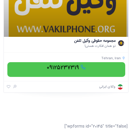
مجموعه حقوقی وکیل تلفن
تو همان افکارت هستی!
Tehran, Iran
09125237319
وکلای ایرانی
[wpforms id="20145" title="false"]