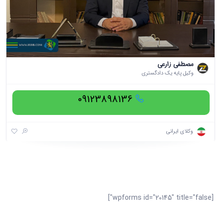
مصطفی زارعی
وکیل پایه یک دادگستری
09123898136
وکلای ایرانی
[wpforms id="20145" title="false"]