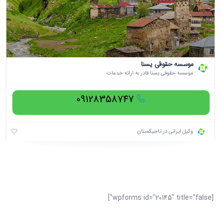
موسسه حقوقی یسنا
موسسه حقوقی یسنا قادر به ارائه خدمات
09128358747
وکیل ایرانی در تاجیکستان
[wpforms id="20145" title="false"]