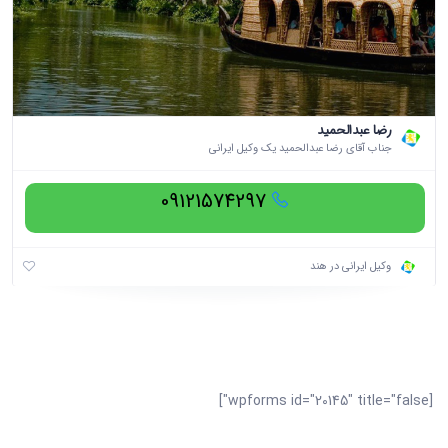
رضا عبدالحمید
جناب آقای رضا عبدالحمید یک وکیل ایرانی
09121574297
وکیل ایرانی در هند
[wpforms id="20145" title="false"]