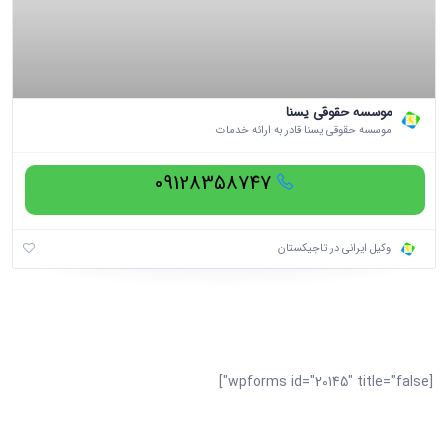
موسسه حقوقی یسنا
موسسه حقوقی یسنا قادر به ارائه خدمات
09128358747
وکیل ایرانی در تاجیکستان
[wpforms id="20145" title="false"]