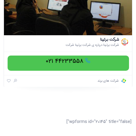
شرکت برتینا
شرکت برتینا درباره ی شرکت برتینا شرکت
44233558 021
شرکت های برند
[wpforms id="20145" title="false"]