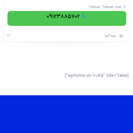
Tehran, Tehran, Iran
09123885702
بیمه آسیا
[wpforms id="20145" title="false"]